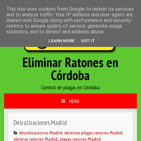
Inscrita en el Servicio Oficial de Biocidas de Andalucía
This site uses cookies from Google to deliver its services
and to analyze traffic. Your IP address and user-agent are
shared with Google along with performance and security
metrics to ensure quality of service, generate usage
statistics, and to detect and address abuse.
LEARN MORE
GOT IT
Eliminar Ratones en
Córdoba
Control de plagas en Córdoba
MENU
IR AL CONTENIDO
Desratizaciones Madrid
desratizaciones Madrid
,
detectar plagas ratones Madrid
,
eliminar ratones Madrid
,
plagas ratones Madrid