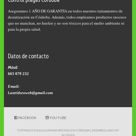
Aseguramos 1 AÑO DE GARANTÍA en todos nuestros tratamientos de
desratización en Córdoba. Además, todos empleamos productos inocuos
que no manchan, no huelen y no son tóxicos para el medio ambiente ni
para la propia salud.
Datos de contacto
Móvil:
665 079 232
Email:
l.astridseoweb@gmail.com
FACEBOOK
YOUTUBE
COPYRIGHT ©
2026
ELIMINAR RATONES EN CÓRDOBA
| DESARROLLADO EN
BLOGGER